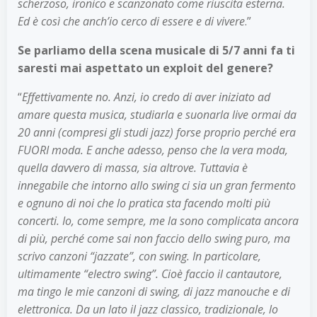
scherzoso, ironico e scanzonato come riuscita esterna.
Ed è così che anch’io cerco di essere e di vivere
.”
Se parliamo della scena musicale di 5/7 anni fa ti
saresti mai aspettato un exploit del genere?
“
Effettivamente no. Anzi, io credo di aver iniziato ad
amare questa musica, studiarla e suonarla live ormai da
20 anni (compresi gli studi jazz) forse proprio perché era
FUORI moda. E anche adesso, penso che la vera moda,
quella davvero di massa, sia altrove. Tuttavia è
innegabile che intorno allo swing ci sia un gran fermento
e ognuno di noi che lo pratica sta facendo molti più
concerti. Io, come sempre, me la sono complicata ancora
di più, perché come sai non faccio dello swing puro, ma
scrivo canzoni “jazzate”, con swing. In particolare,
ultimamente “electro swing”. Cioè faccio il cantautore,
ma tingo le mie canzoni di swing, di jazz manouche e di
elettronica. Da un lato il jazz classico, tradizionale, lo