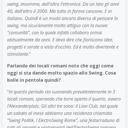
swing, insomma, dall’altro l’ettronica. Da un lato gli anni
40, dall’altro il 2000. Ma tutto in forma canzone. E in
italiano. Quindi è un modo ancora diverso di pensare lo
swing, ma sicuramente molto attiguo con la nuova
“comunità”, con la quale infatti collaboro ormai
abitualmente da anni. E devo dire che fioriscono idee,
progetti e serate a vista d’occhio. Ed è molto divertente e
stimolante
.”
Parlando dei locali romani noto che oggi come
oggi si sta dando molto spazio allo Swing. Cosa
bolle in pentola quindi?
“
In questo periodo sto suonando prevalentemente in 3
locali romani, sperando che torni aperto il quarto, ovvero
l’Alexanderplatz. Gli altri tre sono: il Lian Club, nel quale
un sabato al mese abbiamo una residenza chiamata
“Swing Politik. I ElectroSwing Rome”, una festa/raduno di
tutti gli amanti e protagonisti dell’ElectroSwing romano.