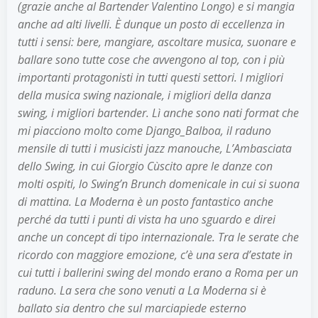
(grazie anche al Bartender Valentino Longo) e si mangia
anche ad alti livelli. È dunque un posto di eccellenza in
tutti i sensi: bere, mangiare, ascoltare musica, suonare e
ballare sono tutte cose che avvengono al top, con i più
importanti protagonisti in tutti questi settori. I migliori
della musica swing nazionale, i migliori della danza
swing, i migliori bartender. Lì anche sono nati format che
mi piacciono molto come Django_Balboa, il raduno
mensile di tutti i musicisti jazz manouche, L’Ambasciata
dello Swing, in cui Giorgio Cùscito apre le danze con
molti ospiti, lo Swing’n Brunch domenicale in cui si suona
di mattina. La Moderna è un posto fantastico anche
perché da tutti i punti di vista ha uno sguardo e direi
anche un concept di tipo internazionale. Tra le serate che
ricordo con maggiore emozione, c’è una sera d’estate in
cui tutti i ballerini swing del mondo erano a Roma per un
raduno. La sera che sono venuti a La Moderna si è
ballato sia dentro che sul marciapiede esterno