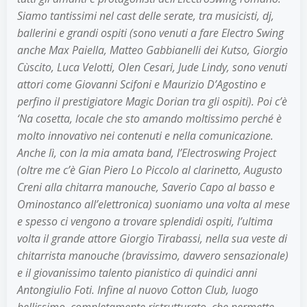
Siamo tantissimi nel cast delle serate, tra musicisti, dj,
ballerini e grandi ospiti (sono venuti a fare Electro Swing
anche Max Paiella, Matteo Gabbianelli dei Kutso, Giorgio
Cùscito, Luca Velotti, Olen Cesari, Jude Lindy, sono venuti
attori come Giovanni Scifoni e Maurizio D’Agostino e
perfino il prestigiatore Magic Dorian tra gli ospiti). Poi c’è
‘Na cosetta, locale che sto amando moltissimo perché è
molto innovativo nei contenuti e nella comunicazione.
Anche lì, con la mia amata band, l’Electroswing Project
(oltre me c’è Gian Piero Lo Piccolo al clarinetto, Augusto
Creni alla chitarra manouche, Saverio Capo al basso e
Ominostanco all’elettronica) suoniamo una volta al mese
e spesso ci vengono a trovare splendidi ospiti, l’ultima
volta il grande attore Giorgio Tirabassi, nella sua veste di
chitarrista manouche (bravissimo, davvero sensazionale)
e il giovanissimo talento pianistico di quindici anni
Antongiulio Foti. Infine al nuovo Cotton Club, luogo
bellissimo, completamente ristrutturato, che permette