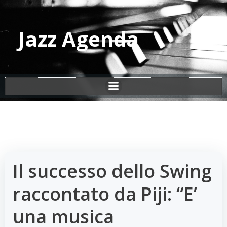
Vai
al
contenuto
Jazz Agenda
Il successo dello Swing
raccontato da Piji: “E’
una musica