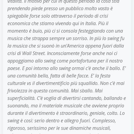
vitalità. Il motivo per cui in questo periodo la cosa stia
prendendo piede presso un pubblico molto vasto è
spiegabile forse solo attraverso il periodo di crisi
economica che stiamo vivendo qui in Italia. Più il
momento è buio, più ci si consola festeggiando con una
musica che strappa sempre un sorriso. In più lo swing fu
la musica che si suonò in un’America appena fuori dalla
crisi di Wall Street. Inconsciamente forse anche noi ci
appoggiamo allo swing come portafortuna per il nostro
paese. E poi intorno allo swing ormai c’è anche il ballo. E’
una comunità bella, fatta di belle facce. E’ la festa
culturale vs il divertimentificio più squallido. Non c’è mai
frivolezza in questa comunità. Mai sballo. Mai
superficialità. C’è voglia di divertirsi cantando, ballando e
suonando, ma il materiale musicale che avviene proprio
durante il divertimento è straordinario, geniale, colto. Lo
swing è così: s
erio dentro e allegro fuori. Complesso,
rigoroso, serissimo per le sue dinamiche musicali,