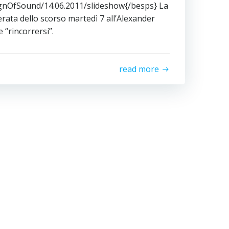
gnOfSound/14.06.2011/slideshow{/besps} La
erata dello scorso martedì 7 all’Alexander
 “rincorrersi”.
read more