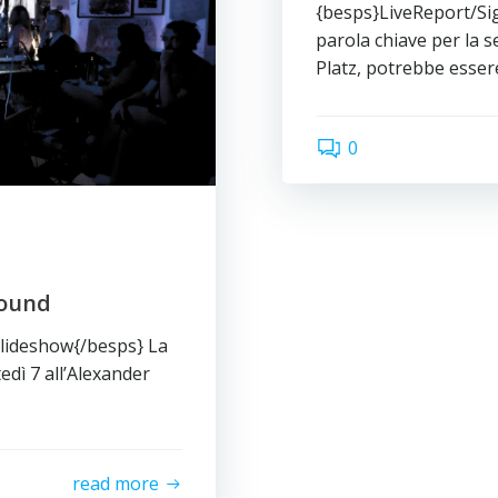
{besps}LiveReport/Si
parola chiave per la s
Platz, potrebbe essere
0
Sound
slideshow{/besps} La
edì 7 all’Alexander
read more