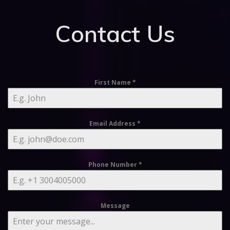
Contact Us
First Name
*
Email Address
*
Phone Number
*
Message