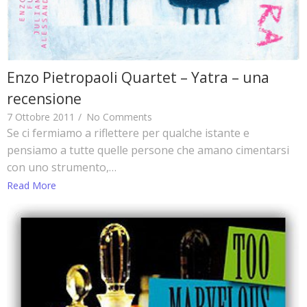
Enzo Pietropaoli Quartet – Yatra – una
recensione
7 Ottobre 2011
/
No Comments
Se ci fermiamo a riflettere per qualche istante e
pensiamo a tutte quelle persone che amano cimentarsi
con uno strumento,…
Read More