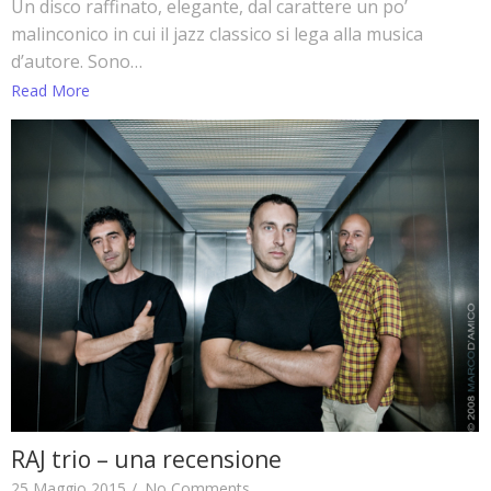
Un disco raffinato, elegante, dal carattere un po’
malinconico in cui il jazz classico si lega alla musica
d’autore. Sono…
Read More
RAJ trio – una recensione
25 Maggio 2015
/
No Comments