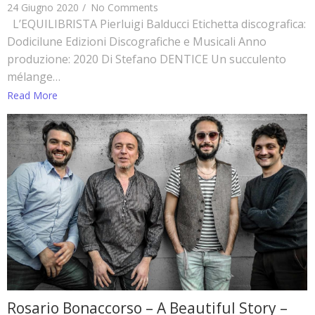
24 Giugno 2020
/
No Comments
L’EQUILIBRISTA Pierluigi Balducci Etichetta discografica:
Dodicilune Edizioni Discografiche e Musicali Anno
produzione: 2020 Di Stefano DENTICE Un succulento
mélange…
Read More
Rosario Bonaccorso – A Beautiful Story –