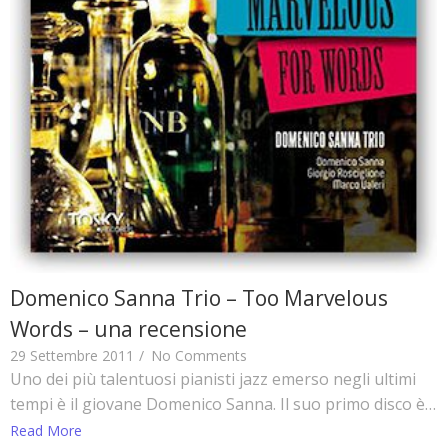
Domenico Sanna Trio – Too Marvelous
Words – una recensione
29 Settembre 2011
/
No Comments
Uno dei più talentuosi pianisti jazz emerso negli ultimi
tempi è il giovane Domenico Sanna. Il suo primo disco è…
Read More