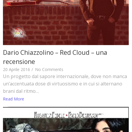
Dario Chiazzolino – Red Cloud – una
recensione
20 Aprile 2016
/
No Comments
Un progetto dal sapore internazionale, dove non manca
un’accentuata dose di virtuosismo e in cui si alternano
brani dal ritmo…
Read More