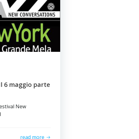
Il 6 maggio parte
festival New
l
read more