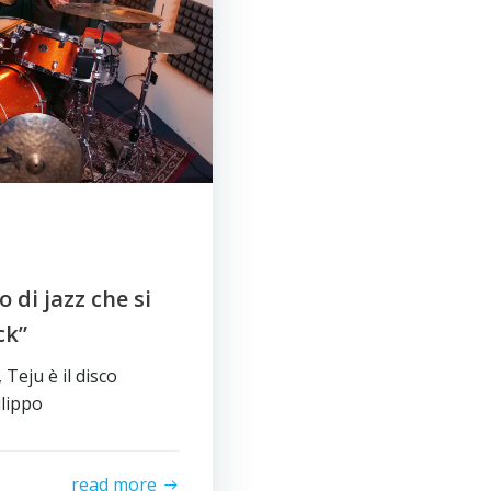
 di jazz che si
ck”
Teju è il disco
ilippo
read more