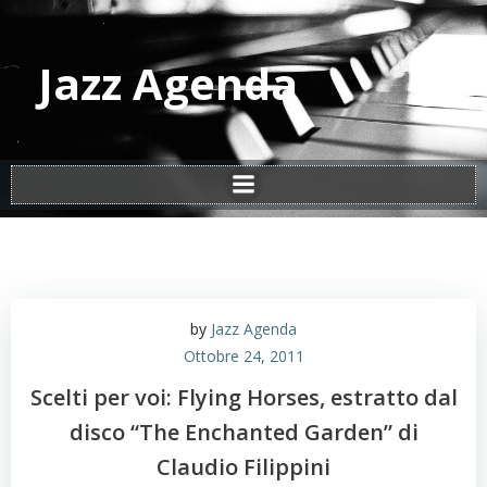
Vai
al
contenuto
Jazz Agenda
by
Jazz Agenda
Ottobre 24, 2011
Scelti per voi: Flying Horses, estratto dal
disco “The Enchanted Garden” di
Claudio Filippini