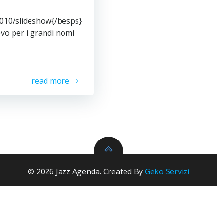
2010/slideshow{/besps}
rovo per i grandi nomi
read more
© 2026 Jazz Agenda. Created By
Geko Servizi