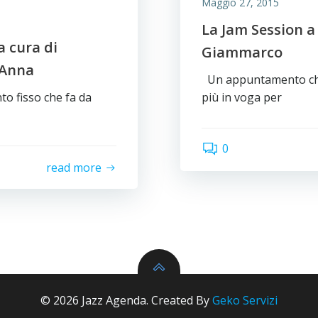
Maggio 27, 2015
La Jam Session a
a cura di
Giammarco
’Anna
Un appuntamento che s
o fisso che fa da
più in voga per
0
read more
© 2026 Jazz Agenda. Created By
Geko Servizi