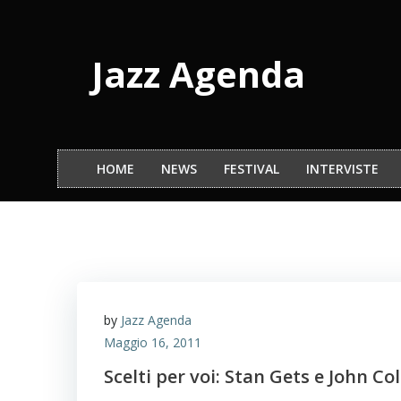
Vai
al
contenuto
Jazz Agenda
HOME
NEWS
FESTIVAL
INTERVISTE
by
Jazz Agenda
Maggio 16, 2011
Scelti per voi: Stan Gets e John Co