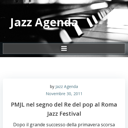
Vai
al
contenuto
Jazz Agenda
by
Jazz Agenda
Novembre 30, 2011
PMJL nel segno del Re del pop al Roma
Jazz Festival
Dopo il grande successo della primavera scorsa