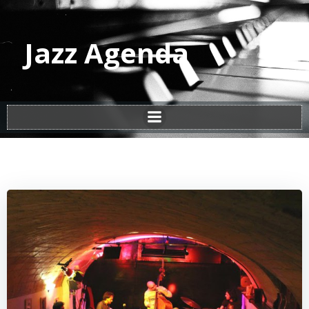
Vai
al
contenuto
Jazz Agenda