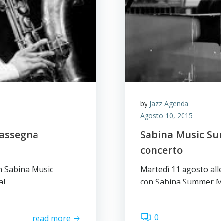
by
Jazz Agenda
Agosto 10, 2015
rassegna
Sabina Music Su
concerto
n Sabina Music
Martedì 11 agosto al
al
con Sabina Summer Mu
0
read more