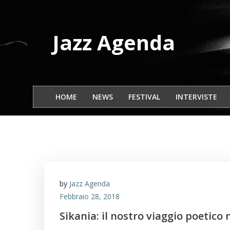
Vai
al
contenuto
Jazz Agenda
HOME
NEWS
FESTIVAL
INTERVISTE
by
Jazz Agenda
Febbraio 28, 2018
Sikania: il nostro viaggio poetico n