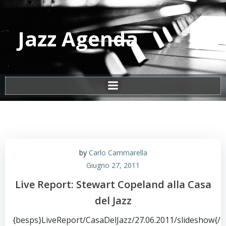
Vai
al
contenuto
Jazz Agenda
by
Carlo Cammarella
Giugno 27, 2011
Live Report: Stewart Copeland alla Casa
del Jazz
{besps}LiveReport/CasaDelJazz/27.06.2011/slideshow{/