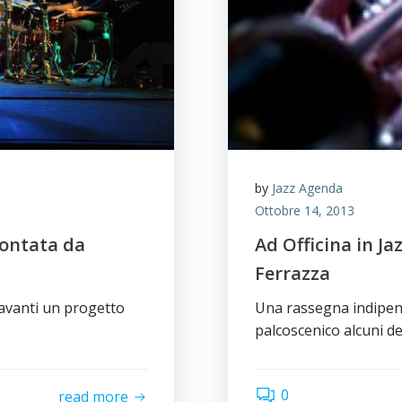
by
Jazz Agenda
Ottobre 14, 2013
contata da
Ad Officina in Jaz
Ferrazza
 avanti un progetto
Una rassegna indipend
palcoscenico alcuni dei
0
read more