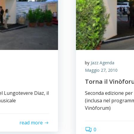
by
Jazz Agenda
Maggio 27, 2010
Torna il Vinòfor
l Lungotevere Diaz, il
Seconda edizione per i
musicale
(inclusa nel program
Vinòforum)
read more
0