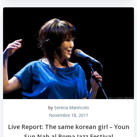
by
Serena Marincolo
Novembre 18, 2011
Live Report: The same korean girl – Youn
Sun Nah al Roma Jazz Festival