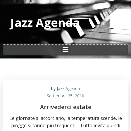
Vai
al
contenuto
Jazz Agenda
by
Jazz Agenda
Settembre 25, 2010
Arrivederci estate
Le giornate si accorciano, la temperatura scende, le
piogge si fanno più frequenti… Tutto invita quindi