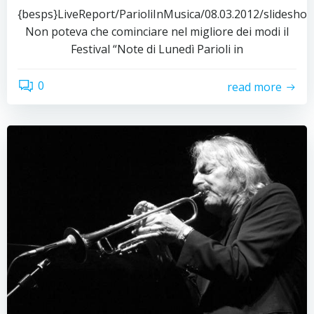
{besps}LiveReport/ParioliInMusica/08.03.2012/slidesho
Non poteva che cominciare nel migliore dei modi il
Festival “Note di Lunedì Parioli in
0
read more