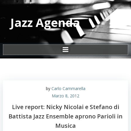
Vai
al
contenuto
Jazz Agenda
by
Carlo Cammarella
Marzo 8, 2012
Live report: Nicky Nicolai e Stefano di
Battista Jazz Ensemble aprono Parioli in
Musica