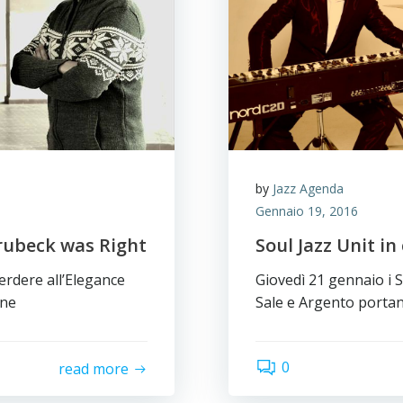
by
Jazz Agenda
Gennaio 19, 2016
 Brubeck was Right
Soul Jazz Unit in
rdere all’Elegance
Giovedì 21 gennaio i S
one
Sale e Argento portan
0
read more