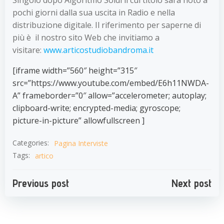
pochi giorni dalla sua uscita in Radio e nella
distribuzione digitale. Il riferimento per saperne di
più è il nostro sito Web che invitiamo a
visitare:
www.articostudiobandroma.it
[iframe width=”560″ height=”315″
src=”https://www.youtube.com/embed/E6h11NWDA-
A” frameborder=”0″ allow=”accelerometer; autoplay;
clipboard-write; encrypted-media; gyroscope;
picture-in-picture” allowfullscreen ]
Categories:
Pagina Interviste
Tags:
artico
Navigazione
Navigazion
Previous post
Next post
articoli
articoli