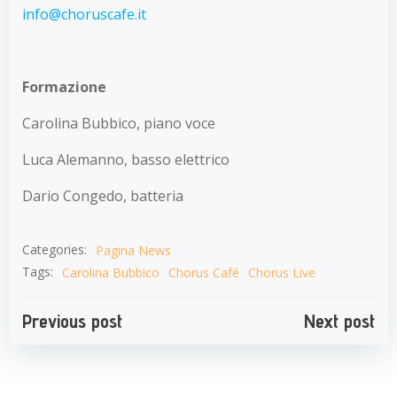
info@choruscafe.it
Formazione
Carolina Bubbico, piano voce
Luca Alemanno, basso elettrico
Dario Congedo, batteria
Categories:
Pagina News
Tags:
Carolina Bubbico
Chorus Café
Chorus Live
Navigazione
Navigazion
Previous post
Next post
articoli
articoli