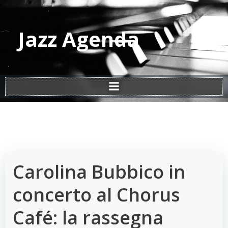
Vai
al
contenuto
Jazz Agenda
Carolina Bubbico in
concerto al Chorus
Café: la rassegna