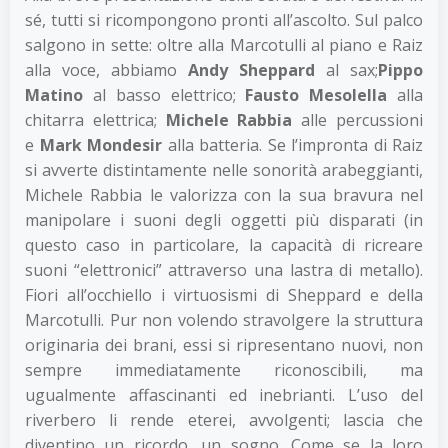
sé, tutti si ricompongono pronti all’ascolto. Sul palco
salgono in sette: oltre alla Marcotulli al piano e Raiz
alla voce, abbiamo
Andy Sheppard
al sax;
Pippo
Matino
al basso elettrico;
Fausto Mesolella
alla
chitarra elettrica;
Michele Rabbia
alle percussioni
e
Mark Mondesir
alla batteria. Se l’impronta di Raiz
si avverte distintamente nelle sonorità arabeggianti,
Michele Rabbia le valorizza con la sua bravura nel
manipolare i suoni degli oggetti più disparati (in
questo caso in particolare, la capacità di ricreare
suoni “elettronici” attraverso una lastra di metallo).
Fiori all’occhiello i virtuosismi di Sheppard e della
Marcotulli. Pur non volendo stravolgere la struttura
originaria dei brani, essi si ripresentano nuovi, non
sempre immediatamente riconoscibili, ma
ugualmente affascinanti ed inebrianti. L’uso del
riverbero li rende eterei, avvolgenti; lascia che
diventino un ricordo, un sogno. Come se la loro