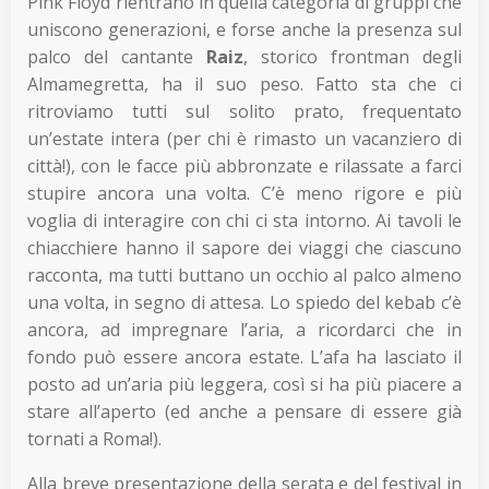
Pink Floyd rientrano in quella categoria di gruppi che
uniscono generazioni, e forse anche la presenza sul
palco del cantante
Raiz
, storico frontman degli
Almamegretta, ha il suo peso. Fatto sta che ci
ritroviamo tutti sul solito prato, frequentato
un’estate intera (per chi è rimasto un vacanziero di
città!), con le facce più abbronzate e rilassate a farci
stupire ancora una volta. C’è meno rigore e più
voglia di interagire con chi ci sta intorno. Ai tavoli le
chiacchiere hanno il sapore dei viaggi che ciascuno
racconta, ma tutti buttano un occhio al palco almeno
una volta, in segno di attesa. Lo spiedo del kebab c’è
ancora, ad impregnare l’aria, a ricordarci che in
fondo può essere ancora estate. L’afa ha lasciato il
posto ad un’aria più leggera, così si ha più piacere a
stare all’aperto (ed anche a pensare di essere già
tornati a Roma!).
Alla breve presentazione della serata e del festival in