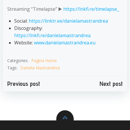
Streaming “Timelapse” ▶️
https://lnkfi.re/timelapse_
Social:
https://linktr.ee/danielamastrandrea
Discography:
https://lnkfi.re/danielamastrandrea
Website:
www.danielamastrandrea.eu
Categories:
Pagina Home
Tags:
Daniela Mastrandrea
Navigazione
Navigazion
Previous post
Next post
articoli
articoli