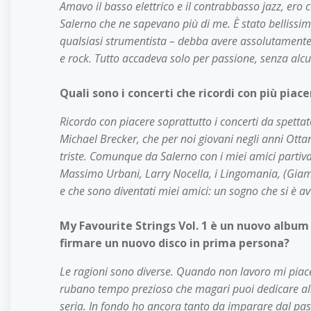
Amavo il basso elettrico e il contrabbasso jazz, ero
Salerno che ne sapevano più di me. È stato bellissim
qualsiasi strumentista – debba avere assolutamente
e rock. Tutto accadeva solo per passione, senza alcun
Quali sono i concerti che ricordi con più pi
Ricordo con piacere soprattutto i concerti da spett
Michael Brecker, che per noi giovani negli anni Otta
triste. Comunque da Salerno con i miei amici partivamo
Massimo Urbani, Larry Nocella, i Lingomania, (Giammar
e che sono diventati miei amici: un sogno che si è av
My Favourite Strings Vol. 1 è un nuovo album
firmare un nuovo disco in prima persona?
Le ragioni sono diverse. Quando non lavoro mi piace 
rubano tempo prezioso che magari puoi dedicare allo 
seria. In fondo ho ancora tanto da imparare dal pass