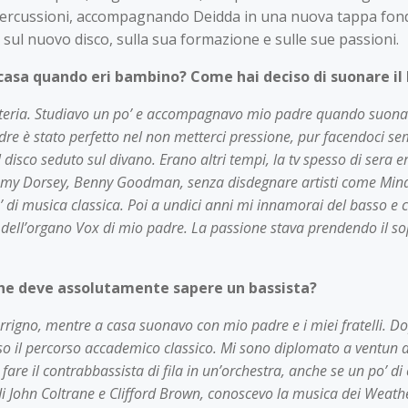
 percussioni, accompagnando Deidda in una nuova tappa fon
l nuovo disco, sulla sua formazione e sulle sue passioni.
n casa quando eri bambino? Come hai deciso di suonare il
batteria. Studiavo un po’ e accompagnavo mio padre quando suona
dre è stato perfetto nel non metterci pressione, pur facendoci s
disco seduto sul divano. Erano altri tempi, la tv spesso di sera er
Tommy Dorsey, Benny Goodman, senza disdegnare artisti come Mina
 di musica classica. Poi a undici anni mi innamorai del basso e 
a dell’organo Vox di mio padre. La passione stava prendendo il s
che deve assolutamente sapere un bassista?
errigno, mentre a casa suonavo con mio padre e i miei fratelli. D
sso il percorso accademico classico. Mi sono diplomato a ventun
are il contrabbassista di fila in un’orchestra, anche se un po’ di c
di John Coltrane e Clifford Brown, conoscevo la musica dei Weathe