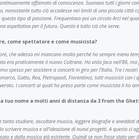
 continuamente affamato di conoscenza. Suonavo tutti i giorni con
o, nonostante tutto ciò accadesse nei limiti di una piccola città
 questo tipo di passione. Frequentavo poi un circolo Arci nel qu
a aspettativa per il futuro. Questo è tutto ciò che serve.
acere, come spettatore e come musicista?
atore, che adesso mi mancano molto perché ho sempre meno tempo.
nta era praticamente il nuovo Coltrane. Ho visto Jaco nell’86, ma 
 spesso per assistere a concerti in giro per l’Italia. Tra i nostri 
co, Gatto, Rea, Pietropaoli, Fiorentino), tutti musicisti con i qu
verato. I concerti ai quali ho preso parte come musicista li ho am
 a tuo nome a molti anni di distanza da 3 From the Ghet
tanto studiare, ascoltare musica, leggere biografie e aneddoti d
scrivere musica e all’ideazione di nuovi progetti. A questo ci a
ato e dalla musica già esistente. Quindi se non fosse stato per 