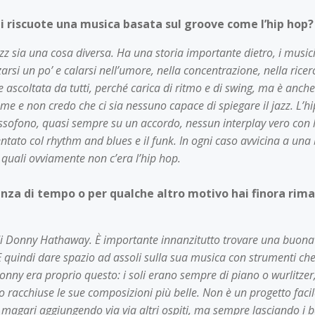
ni riscuote una musica basata sul groove come l’hip hop? 
zz sia una cosa diversa. Ha una storia importante dietro, i musi
arsi un po’ e calarsi nell’umore, nella concentrazione, nella rice
 ascoltata da tutti, perché carica di ritmo e di swing, ma è anch
a me e non credo che ci sia nessuno capace di spiegare il jazz. L’
assofono, quasi sempre su un accordo, nessun interplay vero con 
tato col rhythm and blues e il funk. In ogni caso avvicina a una
e quali ovviamente non c’era l’hip hop.
nza di tempo o per qualche altro motivo hai finora rima
i Donny Hathaway. È importante innanzitutto trovare una buona 
 E quindi dare spazio ad assoli sulla sua musica con strumenti c
Donny era proprio questo: i soli erano sempre di piano o wurlitze
racchiuse le sue composizioni più belle. Non è un progetto facil
, magari aggiungendo via via altri ospiti, ma sempre lasciando i b