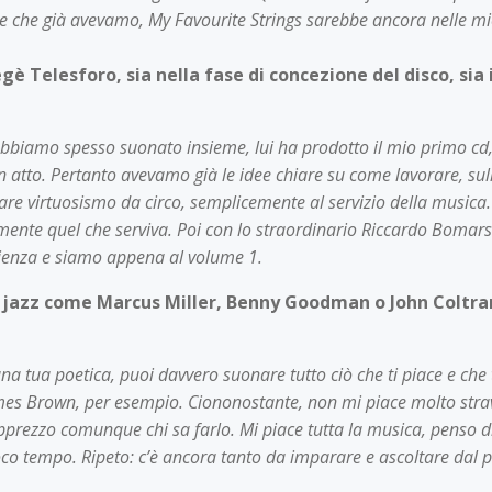
dee che già avevamo, My Favourite Strings sarebbe ancora nelle mi
è Telesforo, sia nella fase di concezione del disco, sia 
 Abbiamo spesso suonato insieme, lui ha prodotto il mio primo cd
tto. Pertanto avevamo già le idee chiare su come lavorare, sulla 
re virtuosismo da circo, semplicemente al servizio della musica.
ente quel che serviva. Poi con lo straordinario Riccardo Bomarsi 
rienza e siamo appena al volume 1.
l jazz come Marcus Miller, Benny Goodman o John Coltrane,
 una tua poetica, puoi davvero suonare tutto ciò che ti piace e c
ames Brown, per esempio. Ciononostante, non mi piace molto stra
apprezzo comunque chi sa farlo. Mi piace tutta la musica, penso d
o tempo. Ripeto: c’è ancora tanto da imparare e ascoltare dal pass