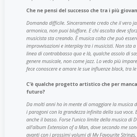
Che ne pensi del successo che tra i più giova
Domanda difficile. Sinceramente credo che il vero ja
armonica, non puoi bluffare. E chi ascolta deve sforz
musicista sta creando. È musica colta che può essere
improvvisazioni e interplay tra i musicisti. Non sta 
linea di contrabbasso qua e là, qualche assolo di s
genere musicale, non come jazz. Lo vedo più imparen
fece conoscere e amare le sue influenze black, tra l
C’è qualche progetto artistico che per manca
futuro?
Da molti anni ho in mente di omaggiare la musica d
i paragoni con la grandezza infinita della sua voce.
anche il basso. Forse l’unico limite della musica di 
all’album Extension of a Man, dove secondo me sono 
avanti con i prossimi volumi di My Favourite Strings