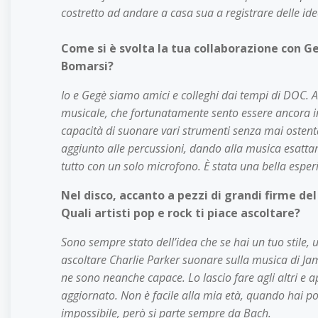
costretto ad andare a casa sua a registrare delle i
Come si è svolta la tua collaborazione con Geg
Bomarsi?
Io e Gegè siamo amici e colleghi dai tempi di DOC.
musicale, che fortunatamente sento essere ancora in a
capacità di suonare vari strumenti senza mai ostenta
aggiunto alle percussioni, dando alla musica esattam
tutto con un solo microfono. È stata una bella espe
Nel disco, accanto a pezzi di grandi firme de
Quali artisti pop e rock ti piace ascoltare?
Sono sempre stato dell’idea che se hai un tuo stile,
ascoltare Charlie Parker suonare sulla musica di J
ne sono neanche capace. Lo lascio fare agli altri e 
aggiornato. Non è facile alla mia età, quando hai poc
impossibile, però si parte sempre da Bach.