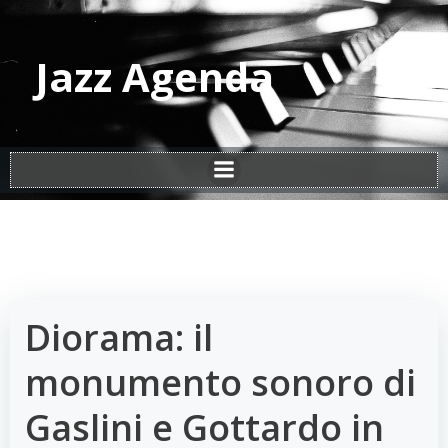
Vai
al
contenuto
Jazz Agenda
Diorama: il
monumento sonoro di
Gaslini e Gottardo in