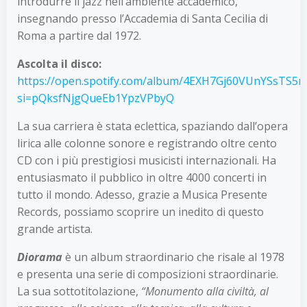
introdurre il jazz nell’ambiente accademico,
insegnando presso l’Accademia di Santa Cecilia di
Roma a partire dal 1972.
Ascolta il disco:
https://open.spotify.com/album/4EXH7Gj60VUnYSsTS5n
si=pQksfNjgQueEb1YpzVPbyQ
La sua carriera è stata eclettica, spaziando dall’opera
lirica alle colonne sonore e registrando oltre cento
CD con i più prestigiosi musicisti internazionali. Ha
entusiasmato il pubblico in oltre 4000 concerti in
tutto il mondo. Adesso, grazie a Musica Presente
Records, possiamo scoprire un inedito di questo
grande artista.
Diorama
è un album straordinario che risale al 1978
e presenta una serie di composizioni straordinarie.
La sua sottotitolazione,
“Monumento alla civiltà, al