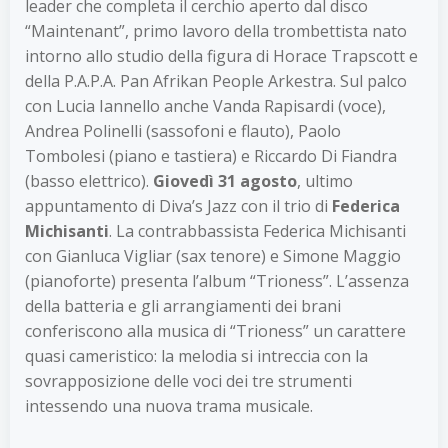
leader che completa il cerchio aperto dal disco
“Maintenant”, primo lavoro della trombettista nato
intorno allo studio della figura di Horace Trapscott e
della P.A.P.A. Pan Afrikan People Arkestra. Sul palco
con Lucia Iannello anche Vanda Rapisardi (voce),
Andrea Polinelli (sassofoni e flauto), Paolo
Tombolesi (piano e tastiera) e Riccardo Di Fiandra
(basso elettrico).
Giovedì 31 agosto
, ultimo
appuntamento di Diva’s Jazz con il trio di
Federica
Michisanti
. La contrabbassista Federica Michisanti
con Gianluca Vigliar (sax tenore) e Simone Maggio
(pianoforte) presenta l’album “Trioness”. L’assenza
della batteria e gli arrangiamenti dei brani
conferiscono alla musica di “Trioness” un carattere
quasi cameristico: la melodia si intreccia con la
sovrapposizione delle voci dei tre strumenti
intessendo una nuova trama musicale.