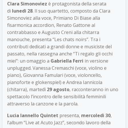
Clara Simonoviez
è protagonista della serata
di
lunedì 28
. Il suo quartetto, composto da Clara
Simonoviez alla voce, Primiano Di Biase alla
fisarmonica accordion, Renato Gattone al
contrabbasso e Augusto Creni alla chitarra
manouche, presenta “Les chats noirs”. Tra i
contributi dedicati a grandi donne e musiciste del
passato, nella rassegna anche “Ti regalo gli occhi
miei”: un omaggio a
Gabriella Ferri
in versione
unplugged. Vanessa Cremaschi (voce, violino e
piano), Giovanna Famulari (voce, violoncello,
pianoforte e glokenspiel) e Andrea Iannicola
(chitarra), martedì
29 agosto
, racconteranno in uno
spettacolo l’incontro delle sensibilità femminili
attraverso la canzone e la parola.
Lucia Iannello Quintet
presenta,
mercoledì 30
,
l’album “Live at Acuto Jazz”, secondo lavoro della