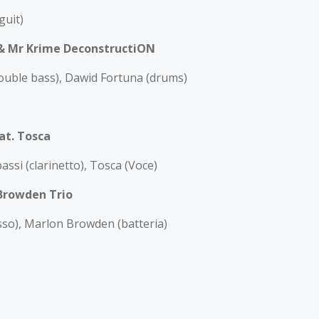
guit)
 & Mr Krime DeconstructiON
ouble bass), Dawid Fortuna (drums)
at. Tosca
assi (clarinetto), Tosca (Voce)
 Browden Trio
sso), Marlon Browden (batteria)