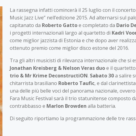
La rassegna infatti comincerà il 25 luglio con il concerto
Music Jazz Live” nell’edizione 2015. Ad alternarsi sul palc
capitanato da
Roberto Gatto
e completato da
Dario D
i progetti internazionali largo al quartetto di
Kadri Voo
come miglior jazzista di Estonia e che dopo aver realizz
ottenuto premio come miglior disco estone del 2016.
Tra gli altri musicisti di rilevanza internazionale che s
Jonathan Kreisberg & Nelson Veras duo
e il quartett
trio & Mr Krime DeconstructiON
.
Sabato 30
a salire 
chitarrista brasiliano
Roberto Taufic
, e dal clarinettist
una delle più belle voci del panorama nazionale, ovvero
Fara Music Festival sarà il trio statunitense composto 
contrabbasso e
Marlon Browden
alla batteria.
Di seguito riportiamo la programmazione delle tre rass