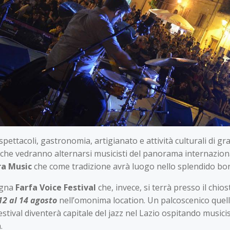
tacoli, gastronomia, artigianato e attività culturali di gr
che vedranno alternarsi musicisti del panorama internazional
ra Music
che come tradizione avrà luogo nello splendido bo
egna
Farfa Voice Festival
che, invece, si terrà presso il chiost
12 al 14 agosto
nell’omonima location. Un palcoscenico quello
estival diventerà capitale del jazz nel Lazio ospitando musicist
.