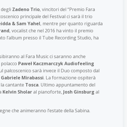
 degli
Zadeno Trio
, vincitori del “Premio Fara
oscenico principale del Festival ci sarà il trio
eidda
&
Sam Yahel
, mentre per quanto riguarda
rand
, vocalist che nel 2016 ha vinto il premio
ato l’album presso il Tube Recording Studio, ha
i esibiranno al Fara Music ci saranno anche
o polacco
Paweł
Kaczmarczyk Audiofeeling
sul palcoscenico sarà invece il Duo composto dal
a
Gabriele Mirabassi
. La formazione ospiterà
 la cantante
Tosca
. Ultimo appuntamento del
da
Kelvin Sholar
al pianoforte,
Josh Ginsburg
al
egne che animeranno l’estate della Sabina.