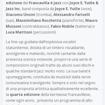
edizione
del
Francavilla è Jazz
con
Joyce E. Yuille &
Jazz Inc
, band composta da
Joyce E. Yuille
(voce),
Giacomo Uncini
(tromba),
Alessandro Fariselli
(sax),
Massimiliano Rocchetta
(pianoforte),
Mauro
Mussoni
(contrabbasso),
Fabio Nobile
(batteria) e
Luca Mattioni
(percussioni).
La line-up guidata dall’esplosiva vocalist
statunitense, dotata di un timbro riscaldante,
avvolgente e maliardo, nonché cantante dalla
presenza scenica notevole, proporrà una serie di
composizioni originali tratte da alcuni suoi dischi e
qualche standard jazz molto noto. La sua band è
spumeggiante, costituita da musicisti dalla verve
comunicativa travolgente. Sempre e solo nel segno
di una proposta artistica qualitativamente eccellente,
la
quarta edizione
della kermesse francavillese,
come ogni anno, presenta un programma di alto