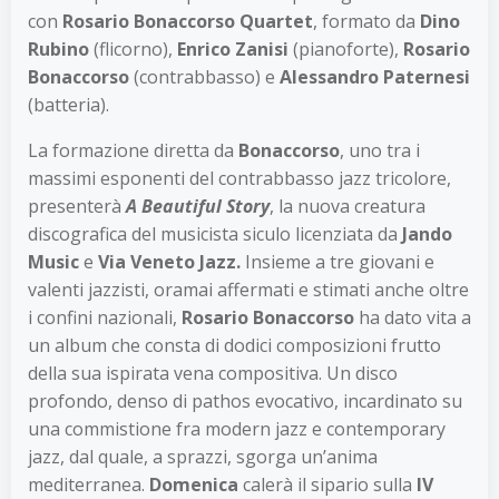
con
Rosario Bonaccorso Quartet
, formato da
Dino
Rubino
(flicorno),
Enrico Zanisi
(pianoforte),
Rosario
Bonaccorso
(contrabbasso) e
Alessandro Paternesi
(batteria).
La formazione diretta da
Bonaccorso
, uno tra i
massimi esponenti del contrabbasso jazz tricolore,
presenterà
A Beautiful Story
, la nuova creatura
discografica del musicista siculo licenziata da
Jando
Music
e
Via Veneto Jazz.
Insieme a tre giovani e
valenti jazzisti, oramai affermati e stimati anche oltre
i confini nazionali,
Rosario Bonaccorso
ha dato vita a
un album che consta di dodici composizioni frutto
della sua ispirata vena compositiva. Un disco
profondo, denso di pathos evocativo, incardinato su
una commistione fra modern jazz e contemporary
jazz, dal quale, a sprazzi, sgorga un’anima
mediterranea.
Domenica
calerà il sipario sulla
IV