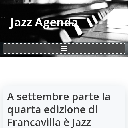
Vai
al
contenuto
Jazz Agenda
A settembre parte la
quarta edizione di
Francavilla è Jazz