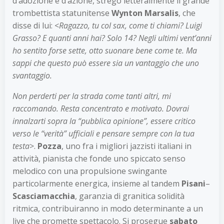
d’adozione e d’azione, stregò letteralmente il grande
trombettista statunitense
Wynton Marsalis
, che
disse di lui: <
Ragazzo, tu col sax, come ti chiami? Luigi
Grasso? E quanti anni hai? Solo 14? Negli ultimi vent’anni
ho sentito forse sette, otto suonare bene come te. Ma
sappi che questo può essere sia un vantaggio che uno
svantaggio.
Non perderti per la strada come tanti altri, mi
raccomando. Resta concentrato e motivato. Dovrai
innalzarti sopra la “pubblica opinione”, essere critico
verso le “verità” ufficiali e pensare sempre con la tua
testa
>.
Pozza
, uno fra i migliori jazzisti italiani in
attività, pianista che fonde uno spiccato senso
melodico con una propulsione swingante
particolarmente energica, insieme al tandem
Pisani
–
Scasciamacchia
, garanzia di granitica solidità
ritmica, contribuiranno in modo determinante a un
live che promette spettacolo. Si prosegue
sabato