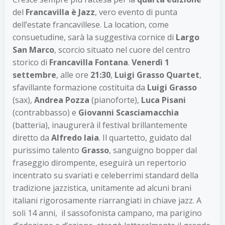
del
Francavilla è Jazz
, vero evento di punta
dell’estate francavillese. La location, come
consuetudine, sarà la suggestiva cornice di
Largo
San Marco
, scorcio situato nel cuore del centro
storico di
Francavilla Fontana
.
Venerdì 1
settembre
, alle ore
21:30
,
Luigi Grasso Quartet
,
sfavillante formazione costituita da
Luigi Grasso
(sax),
Andrea Pozza
(pianoforte),
Luca Pisani
(contrabbasso) e
Giovanni Scasciamacchia
(batteria), inaugurerà il festival brillantemente
diretto da
Alfredo Iaia
. Il quartetto, guidato dal
purissimo talento
Grasso
, sanguigno bopper dal
fraseggio dirompente, eseguirà un repertorio
incentrato su svariati e celeberrimi standard della
tradizione jazzistica, unitamente ad alcuni brani
italiani rigorosamente riarrangiati in chiave jazz. A
soli 14 anni, il sassofonista campano, ma parigino