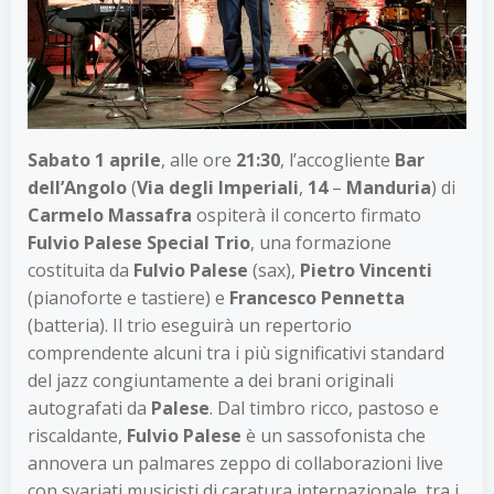
Sabato 1 aprile
, alle ore
21:30
, l’accogliente
Bar
dell’Angolo
(
Via degli Imperiali
,
14
–
Manduria
) di
Carmelo Massafra
ospiterà il concerto firmato
Fulvio Palese Special Trio
, una formazione
costituita da
Fulvio Palese
(sax),
Pietro Vincenti
(pianoforte e tastiere) e
Francesco Pennetta
(batteria). Il trio eseguirà un repertorio
comprendente alcuni tra i più significativi standard
del jazz congiuntamente a dei brani originali
autografati da
Palese
. Dal timbro ricco, pastoso e
riscaldante,
Fulvio Palese
è un sassofonista che
annovera un palmares zeppo di collaborazioni live
con svariati musicisti di caratura internazionale, tra i