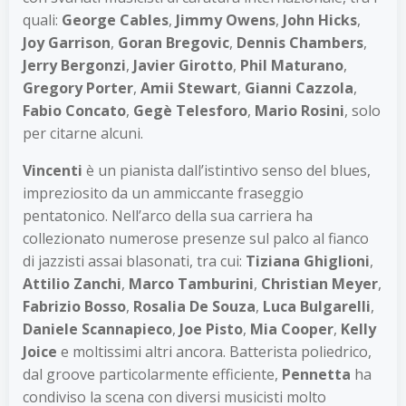
quali:
George Cables
,
Jimmy Owens
,
John Hicks
,
Joy Garrison
,
Goran Bregovic
,
Dennis Chambers
,
Jerry Bergonzi
,
Javier Girotto
,
Phil Maturano
,
Gregory Porter
,
Amii Stewart
,
Gianni Cazzola
,
Fabio Concato
,
Gegè Telesforo
,
Mario Rosini
, solo
per citarne alcuni.
Vincenti
è un pianista dall’istintivo senso del blues,
impreziosito da un ammiccante fraseggio
pentatonico. Nell’arco della sua carriera ha
collezionato numerose presenze sul palco al fianco
di jazzisti assai blasonati, tra cui:
Tiziana Ghiglioni
,
Attilio Zanchi
,
Marco Tamburini
,
Christian Meyer
,
Fabrizio Bosso
,
Rosalia De Souza
,
Luca Bulgarelli
,
Daniele Scannapieco
,
Joe Pisto
,
Mia Cooper
,
Kelly
Joice
e moltissimi altri ancora. Batterista poliedrico,
dal groove particolarmente efficiente,
Pennetta
ha
condiviso la scena con diversi musicisti molto