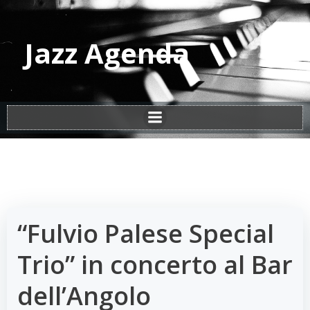
Vai
al
contenuto
Jazz Agenda
“Fulvio Palese Special
Trio” in concerto al Bar
dell’Angolo