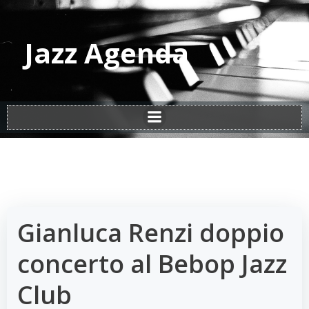
Vai
al
contenuto
Jazz Agenda
Gianluca Renzi doppio
concerto al Bebop Jazz
Club