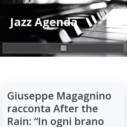
Vai
al
contenuto
Jazz Agenda
Giuseppe Magagnino
racconta After the
Rain: “In ogni brano