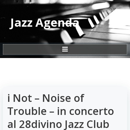
Vai
al
contenuto
Jazz Agenda
i Not – Noise of
Trouble – in concerto
al 28divino Jazz Club