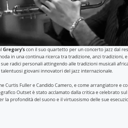
al
Gregory’s
con il suo quartetto per un concerto jazz dal res
snoda in una continua ricerca tra tradizione, anzi tradizion
 sue radici personali attingendo alle tradizioni musicali afr
alentuosi giovani innovatori del jazz internazionale.
ome Curtis Fuller e Candido Camero, e come arrangiatore e 
ografico Outset è stato acclamato dalla critica e celebrato su
er la profondità del suono e il virtuosismo delle sue esecuzio