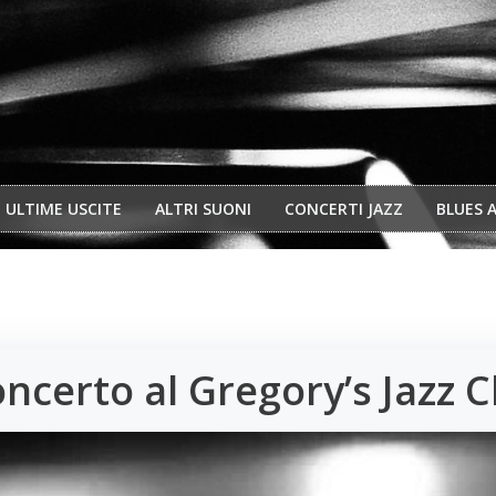
ULTIME USCITE
ALTRI SUONI
CONCERTI JAZZ
BLUES 
ncerto al Gregory’s Jazz C