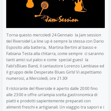
Torna questo mercoledì 24 Gennaio la Jam session
del Riverside! La line up è sempre la stessa con Dario
Esposito alla batteria, Martina Bertini al basso e
Fabiana Testa alla chitarra, come sempre ci saranno
tanti amici sul palco e come special guest la
Fabi’sBlues Band, il cantautore Lorenzo Lambiase ed
il gruppo delle Desperate Blues Girls! Vi aspettiamo
numerosi, a Mercoledì, ore 21.30!
ll ristorante del Riverside è aperto dalle 20:00 fino
alle 23:00 e offre un’ampia scelta gastronomica di
piatti e prodotti sapientemente preparati con
alimenti freschi e artigianali. Un viaggio tra sapori e i