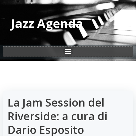
Vai
al
contenuto
Jazz Agenda
La Jam Session del
Riverside: a cura di
Dario Esposito