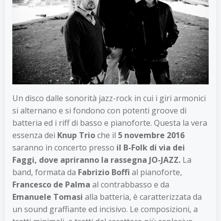
Un disco dalle sonorità jazz-rock in cui i giri armonici
si alternano e si fondono con potenti groove di
batteria ed i riff di basso e pianoforte. Questa la vera
essenza dei
Knup Trio
che il
5 novembre 2016
saranno in concerto presso
il B-Folk di via dei
Faggi, dove apriranno la rassegna JO-JAZZ.
La
band, formata da
Fabrizio Boffi
al pianoforte,
Francesco de Palma
al contrabbasso e da
Emanuele Tomasi
alla batteria, è caratterizzata da
un sound graffiante ed incisivo. Le composizioni, a