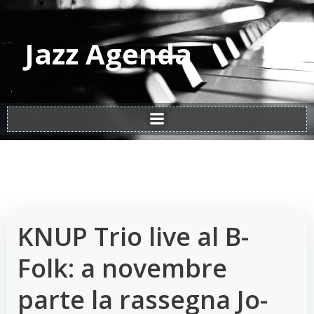
Vai
al
contenuto
Jazz Agenda
KNUP Trio live al B-
Folk: a novembre
parte la rassegna Jo-