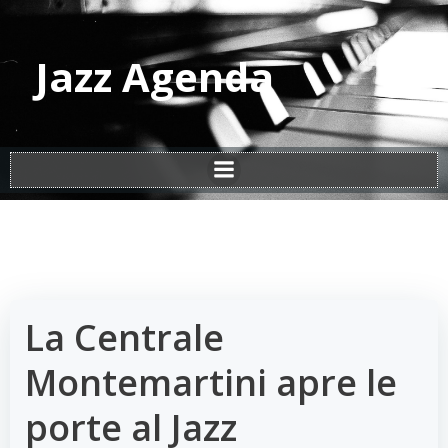
Vai
al
contenuto
Jazz Agenda
La Centrale
Montemartini apre le
porte al Jazz