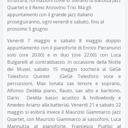
struttura, formazioni come lo Stefano di Battista Jazz
Quartet e il Remo Anzovino Trio. Ma gli
appuntamenti con il grande jazz italiano
proseguiranno, ogni venerdì e sabato, fino al
prossimo 5 giugno.
Venerdì 7 maggio e sabato 8 maggio doppio
appuntamento con il pianoforte di Enrico Pieranunzi
solo (ore 20.00) e in duo (ore 22.00) con Luca
Bulgarelli al contrabbasso. In occasione della Notte
dei Musei, sabato 15 maggio toccherà al GeGè
Telesforo Quintet (GeGè Telesforo voce e
percussioni, Max Ionata sax tenore e soprano,
Alfonso Deidda piano, flauto, sax alto e baritono,
Dario Deidda basso acustico & hollowbody e
Amedeo Ariano alla batteria). Venerdì 21 e sabato 22
maggio si esibirà invece il Maurizio Giammarco Jazz
Quartet, con Maurizio Giammarco ai sassofoni, Luca
Mannutza al pianoforte, Francesco Puglisi al