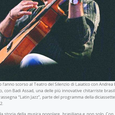
anno scorso al Teatro del Silenzio di Laiatico con Andrea B
, con Badi Assad, una delle più innovative chitarriste brasil
 rassegna “Latin Jazz”, parte del programma della diciassette
2.
la storia della musica popolare, brasiliana e non solo. Con