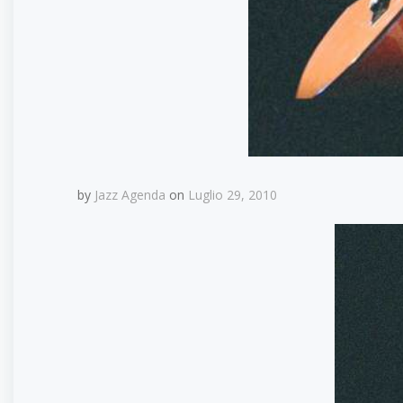
by
Jazz Agenda
on
Luglio 29, 2010