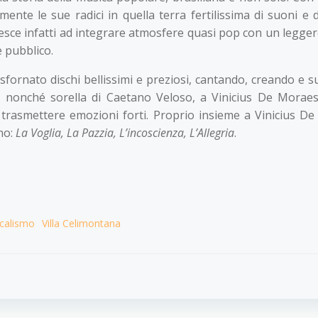
ente le sue radici in quella terra fertilissima di suoni e d
 riesce infatti ad integrare atmosfere quasi pop con un legge
e pubblico.
ornato dischi bellissimi e preziosi, cantando, creando e suo
, nonché sorella di Caetano Veloso, a Vinicius De Moraes,
i trasmettere emozioni forti. Proprio insieme a Vinicius D
ano:
La Voglia, La Pazzia, L’incoscienza, L’Allegria
.
icalismo
Villa Celimontana
Navigazion
articoli