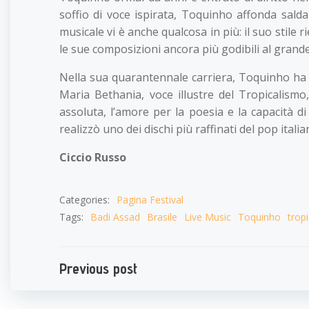
soffio di voce ispirata, Toquinho affonda saldam
musicale vi è anche qualcosa in più: il suo stile
le sue composizioni ancora più godibili al grand
Nella sua quarantennale carriera, Toquinho ha sf
Maria Bethania, voce illustre del Tropicalismo
assoluta, l’amore per la poesia e la capacità d
realizzò uno dei dischi più raffinati del pop itali
Ciccio Russo
Categories:
Pagina Festival
Tags:
Badi Assad
Brasile
Live Music
Toquinho
trop
Navigazione
Previous post
articoli