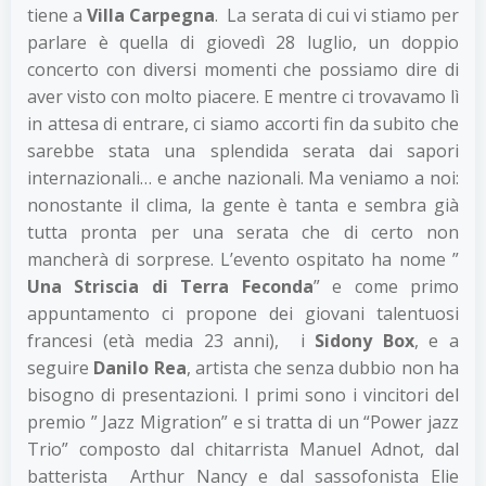
tiene a
Villa Carpegna
. La serata di cui vi stiamo per
parlare è quella di giovedì 28 luglio, un doppio
concerto con diversi momenti che possiamo dire di
aver visto con molto piacere. E mentre ci trovavamo lì
in attesa di entrare, ci siamo accorti fin da subito che
sarebbe stata una splendida serata dai sapori
internazionali… e anche nazionali. Ma veniamo a noi:
nonostante il clima, la gente è tanta e sembra già
tutta pronta per una serata che di certo non
mancherà di sorprese. L’evento ospitato ha nome ”
Una Striscia di Terra Feconda
” e come primo
appuntamento ci propone dei giovani talentuosi
francesi (età media 23 anni), i
Sidony Box
, e a
seguire
Danilo Rea
, artista che senza dubbio non ha
bisogno di presentazioni. I primi sono i vincitori del
premio ” Jazz Migration” e si tratta di un “Power jazz
Trio” composto dal chitarrista Manuel Adnot, dal
batterista Arthur Nancy e dal sassofonista Elie