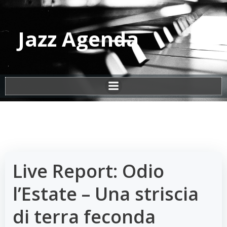
Vai
al
contenuto
Jazz Agenda
Live Report: Odio
l’Estate – Una striscia
di terra feconda