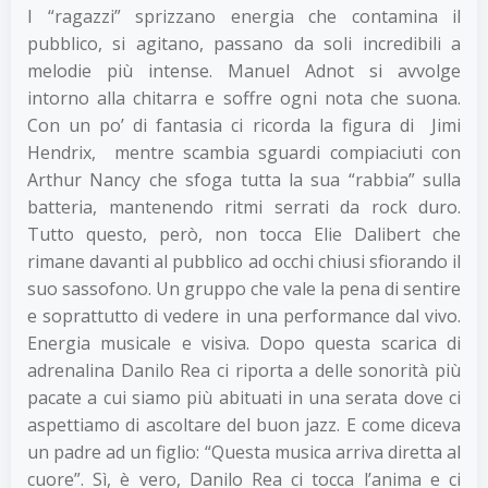
I “ragazzi” sprizzano energia che contamina il
pubblico, si agitano, passano da soli incredibili a
melodie più intense. Manuel Adnot si avvolge
intorno alla chitarra e soffre ogni nota che suona.
Con un po’ di fantasia ci ricorda la figura di Jimi
Hendrix, mentre scambia sguardi compiaciuti con
Arthur Nancy che sfoga tutta la sua “rabbia” sulla
batteria, mantenendo ritmi serrati da rock duro.
Tutto questo, però, non tocca Elie Dalibert che
rimane davanti al pubblico ad occhi chiusi sfiorando il
suo sassofono. Un gruppo che vale la pena di sentire
e soprattutto di vedere in una performance dal vivo.
Energia musicale e visiva. Dopo questa scarica di
adrenalina Danilo Rea ci riporta a delle sonorità più
pacate a cui siamo più abituati in una serata dove ci
aspettiamo di ascoltare del buon jazz. E come diceva
un padre ad un figlio: “Questa musica arriva diretta al
cuore”. Sì, è vero, Danilo Rea ci tocca l’anima e ci