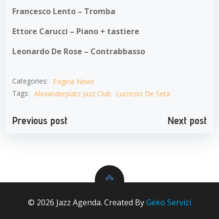
Francesco Lento – Tromba
Ettore Carucci – Piano + tastiere
Leonardo De Rose – Contrabbasso
Categories:
Pagina News
Tags:
Alexanderplatz Jazz Club
Lucrezio De Seta
Navigazione
Navigazion
Previous post
Next post
articoli
articoli
© 2026 Jazz Agenda. Created By
Geko Servizi