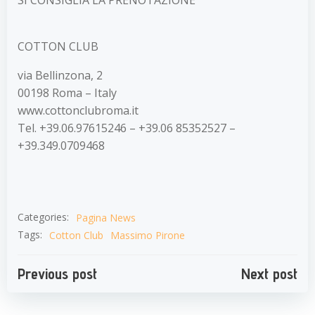
COTTON CLUB
via Bellinzona, 2
00198 Roma – Italy
www.cottonclubroma.it
Tel. +39.06.97615246 – +39.06 85352527 –
+39.349.0709468
Categories:
Pagina News
Tags:
Cotton Club
Massimo Pirone
Navigazione
Navigazion
Previous post
Next post
articoli
articoli