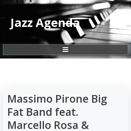
Vai
al
contenuto
Jazz Agenda
Massimo Pirone Big
Fat Band feat.
Marcello Rosa &