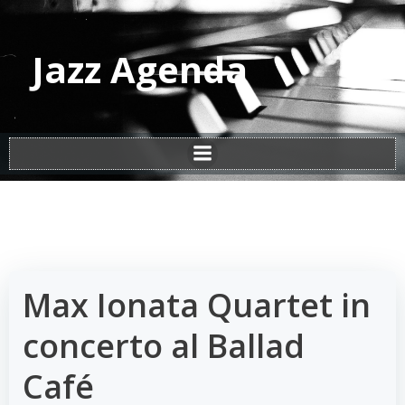
Vai
al
contenuto
Jazz Agenda
Max Ionata Quartet in
concerto al Ballad
Café