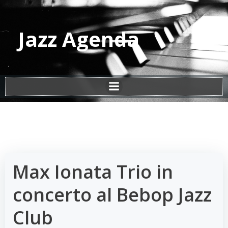
Vai
al
contenuto
Jazz Agenda
Max Ionata Trio in
concerto al Bebop Jazz
Club