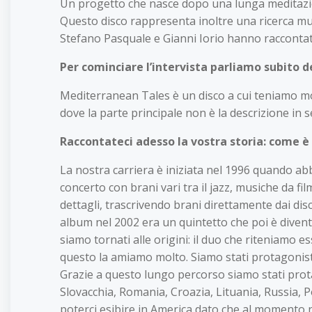
Un progetto che nasce dopo una lunga meditazion
Questo disco rappresenta inoltre una ricerca musi
Stefano Pasquale e Gianni Iorio hanno racconta
Per cominciare l’intervista parliamo subito de
Mediterranean Tales è un disco a cui teniamo mol
dove la parte principale non è la descrizione in 
Raccontateci adesso la vostra storia: come 
La nostra carriera è iniziata nel 1996 quando a
concerto con brani vari tra il jazz, musiche da f
dettagli, trascrivendo brani direttamente dai d
album nel 2002 era un quintetto che poi è diventa
siamo tornati alle origini: il duo che riteniamo e
questo la amiamo molto. Siamo stati protagonist
Grazie a questo lungo percorso siamo stati protag
Slovacchia, Romania, Croazia, Lituania, Russia, 
poterci esibire in America dato che al momento 