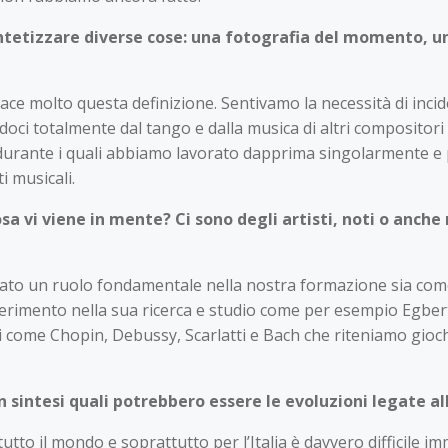
ntetizzare diverse cose: una fotografia del momento, un 
ace molto questa definizione. Sentivamo la necessità di inci
i totalmente dal tango e dalla musica di altri compositori a d
ni durante i quali abbiamo lavorato dapprima singolarmente
i musicali.
sa vi viene in mente? Ci sono degli artisti, noti o anche
cato un ruolo fondamentale nella nostra formazione sia come
riferimento nella sua ricerca e studio come per esempio Egb
ssici come Chopin, Debussy, Scarlatti e Bach che riteniamo gi
 sintesi quali potrebbero essere le evoluzioni legate a
tutto il mondo e soprattutto per l’Italia è davvero difficile 