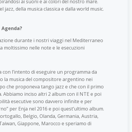
andosi ai suoni e ai colori del nostro mare.
 jazz, della musica classica e dalla world music.
zz Agenda?
razione durante i nostri viaggi nel Mediterraneo
a moltissimo nelle note e le esecuzioni
ca con l’intento di eseguire un programma da
lto la musica del compositore argentino nei
ppo che proponeva tango jazz e che con il primo
a. Abbiamo inciso altri 2 album con il NTE e poi
bilità esecutive sono davvero infinite e per
rno” per Enja nel 2016 e poi quest’ultimo album.
Portogallo, Belgio, Olanda, Germania, Austria,
g, Taiwan, Giappone, Marocco e speriamo di