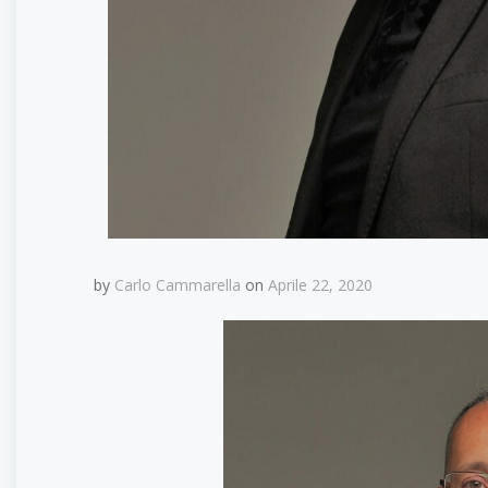
by
Carlo Cammarella
on
Aprile 22, 2020