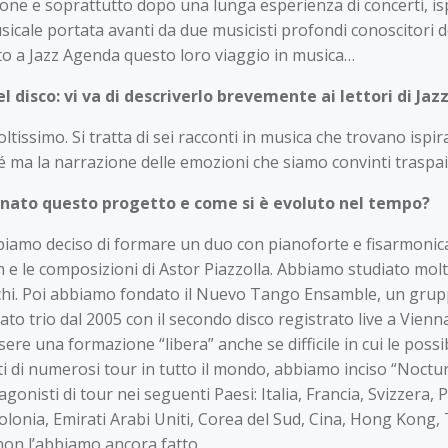
e e soprattutto dopo una lunga esperienza di concerti, ispir
cale portata avanti da due musicisti profondi conoscitori del
to a Jazz Agenda questo loro viaggio in musica…
l disco: vi va di descriverlo brevemente ai lettori di Ja
tissimo. Si tratta di sei racconti in musica che trovano ispi
sé ma la narrazione delle emozioni che siamo convinti traspai
è nato questo progetto e come si è evoluto nel tempo?
bbiamo deciso di formare un duo con pianoforte e fisarmoni
ilm e le composizioni di Astor Piazzolla. Abbiamo studiato mo
ischi. Poi abbiamo fondato il Nuevo Tango Ensamble, un gru
to trio dal 2005 con il secondo disco registrato live a Vienn
ssere una formazione “libera” anche se difficile in cui le possi
i di numerosi tour in tutto il mondo, abbiamo inciso “Noctu
onisti di tour nei seguenti Paesi: Italia, Francia, Svizzera, 
Polonia, Emirati Arabi Uniti, Corea del Sud, Cina, Hong Kon
non l’abbiamo ancora fatto.