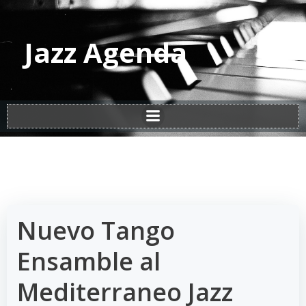
Vai
al
contenuto
Jazz Agenda
Nuevo Tango
Ensamble al
Mediterraneo Jazz