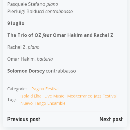
Pasquale Stafano
piano
Pierluigi Balducci
contrabbasso
9 luglio
The Trio of OZ
feat
Omar Hakim and Rachel Z
Rachel Z,
piano
Omar Hakim,
batteria
Solomon Dorsey
contrabbasso
Categories:
Pagina Festival
Isola d'Elba
Live Music
Mediterraneo Jazz Festival
Tags:
Nuevo Tango Ensamble
Navigazione
Navigazion
Previous post
Next post