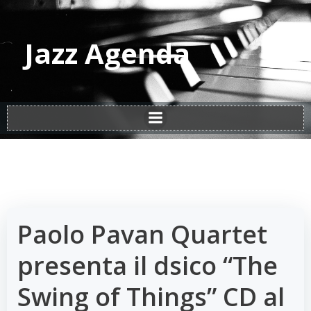
Vai
al
contenuto
Jazz Agenda
Paolo Pavan Quartet
presenta il dsico “The
Swing of Things” CD al