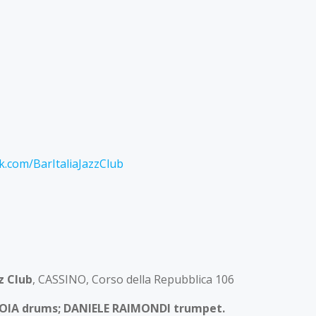
azioni:
, Cassino (FR)
k.com/BarItaliaJazzClub
zz Club
, CASSINO, Corso della Repubblica 106
ROIA
drums;
DANIELE RAIMONDI
trumpet.