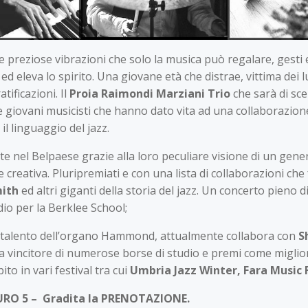
le preziose vibrazioni che solo la musica può regalare, gesti
d eleva lo spirito. Una giovane età che distrae, vittima de
tificazioni. Il
Proia Raimondi Marziani Trio
che sarà di sce
re giovani musicisti che hanno dato vita ad una collaborazion
il linguaggio del jazz.
ente nel Belpaese grazie alla loro peculiare visione di un gen
e creativa. Pluripremiati e con una lista di collaborazioni c
mith
ed altri giganti della storia del jazz. Un concerto pieno 
dio per la Berklee School;
or talento dell’organo Hammond, attualmente collabora con
S
ria vincitore di numerose borse di studio e premi come miglio
bito in vari festival tra cui
Umbria Jazz Winter, Fara Music Fe
RO 5 – Gradita la PRENOTAZIONE.