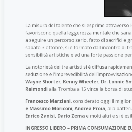
La misura del talento che si esprime attraverso 
favoriscono quella leggerezza mentale che sana e
a seguire un percorso serio, fatto di sacrifici e gra
sabato 3 ottobre, si è formato dall’incontro di t
sensibilità artistiche e ad una forte passione per 
La notorietà dei tre artisti si è diffusa rapidam
seduzione e l’imprevedibilità dell’improvvisazion
Wayne Shorter, Kenny Wheeler, Dr. Lonnie S
Raimondi
alla Tromba a 15 vince la borsa di stu
Francesco Marziani
, considerato oggi il migli
e Massimo Moriconi
;
Andrea Proia
, alla batte
Enrico Zanisi, Dario Zema
e molti altri e si è esi
INGRESSO LIBERO – PRIMA CONSUMAZIONE EU