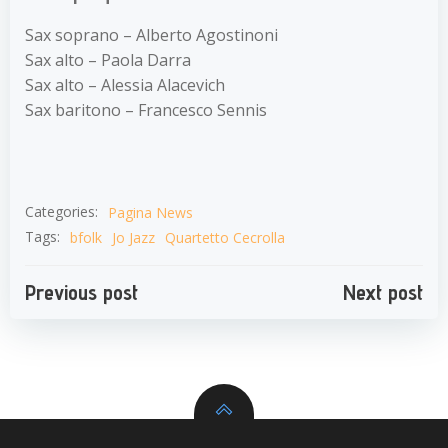
Sax soprano – Alberto Agostinoni
Sax alto – Paola Darra
Sax alto – Alessia Alacevich
Sax baritono – Francesco Sennis
Categories:
Pagina News
Tags:
bfolk
Jo Jazz
Quartetto Cecrolla
Navigazione
Navigazion
Previous post
Next post
articoli
articoli