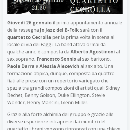
Giovedì 26 gennaio
il primo appuntamento annuale
della rassegna
Jo Jazz del B-Folk
sarà con il
quartetto Cecrolla
per la prima volta in scena al
locale di via dei Faggi. La band attiva ormai da
qualche anno è composta da
Alberto Agostinoni
al
sax soprano
, Francesco Sennis
al sax baritono,
Paola Darra
e
Alessia Alecevich
al sax alto. Una
formazione atipica, dunque, composta da quattro
fiati alle prese con un repertorio variegato che
spazia tra grandi composizioni di artisti quali Sidney
Bechet, Benny Golson, Duke Ellington, Stevie
Wonder, Henry Mancini, Glenn Miller.
Grazie alla forte alchimia del gruppo e grazie alle
diverse esperienze intraprese dai membri del
quartetto i brani vengono riproposti con una chiave