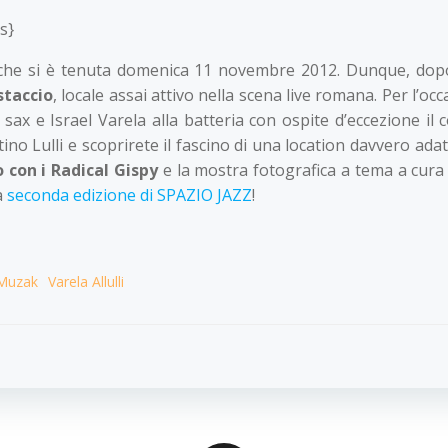
s}
he si è tenuta domenica 11 novembre 2012. Dunque, dopo l
staccio
, locale assai attivo nella scena live romana. Per l’o
 sax e Israel Varela alla batteria con ospite d’eccezione
il
ino Lulli e scoprirete il fascino di una location davvero ada
con i Radical Gispy
e la mostra fotografica a tema a cura 
a
seconda edizione di SPAZIO JAZZ
!
Muzak
Varela Allulli
Navigazion
articoli